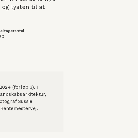
g lysten til at 
eltagerantal
20
24 (forløb 3). I 
landskabsarkitektur, 
otograf Sussie 
 Rentemestervej. 