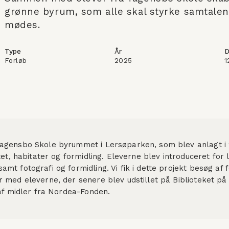
grønne byrum, som alle skal styrke samtalen o
mødes. 
Type
År
D
Forløb
2025
1
agensbo Skole byrummet i Lersøparken, som blev anlagt i 20
tet, habitater og formidling. Eleverne blev introduceret for 
t fotografi og formidling. Vi fik i dette projekt besøg af f
 med eleverne, der senere blev udstillet på Biblioteket på
 af midler fra Nordea-Fonden. 