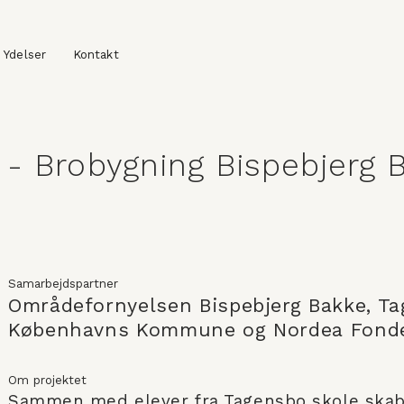
Ydelser
Kontakt
 - Brobygning Bispebjerg 
Samarbejdspartner
Områdefornyelsen Bispebjerg Bakke, Ta
Københavns Kommune og Nordea Fond
Om projektet
Sammen med elever fra Tagensbo skole skaber