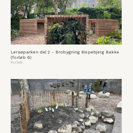
Lersøparken del 2 - Brobygning Bispebjerg Bakke
(forløb 6)
Forløb